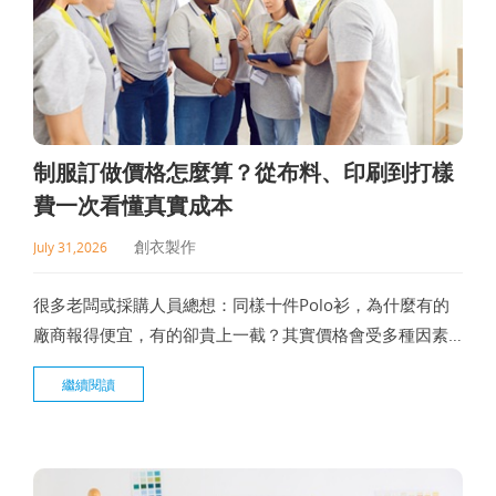
制服訂做價格怎麼算？從布料、印刷到打樣
費一次看懂真實成本
創衣製作
July 31,2026
很多老闆或採購人員總想：同樣十件Polo衫，為什麼有的
廠商報得便宜，有的卻貴上一截？其實價格會受多種因素
影響，布料選擇、印繡工法、訂製數量，甚至版型要不要
繼續閱讀
開版，都會反映在最終金額上。這篇文章帶你搞懂制服訂
做價格的組成，幫你抓預算時更有概念，和廠商溝通也不
容