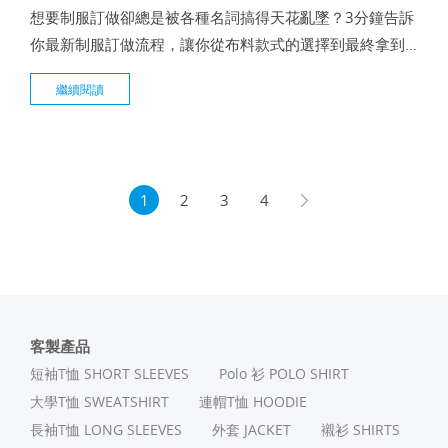
想要制服訂做卻總是被各種名詞搞得天花亂墜？3分鐘告訴
你最新制服訂做流程，讓你從布料款式的選擇到最終拿到
美美的衣服，這篇文章將帶你找到最優質的制服訂做廠
繼續閱讀
商，讓你把高CP值的衣服帶回家！
1
2
3
4
客製產品
短袖T恤 SHORT SLEEVES
Polo 衫 POLO SHIRT
⼤學T恤 SWEATSHIRT
連帽T恤 HOODIE
長袖T恤 LONG SLEEVES
外套 JACKET
襯衫 SHIRTS