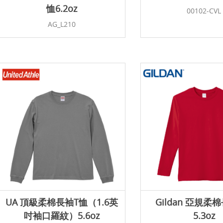
恤6.2oz
00102-CVL
AG_L210
UA 頂級柔棉長袖T恤（1.6英
Gildan 亞規柔
吋袖口羅紋）5.6oz
5.3oz