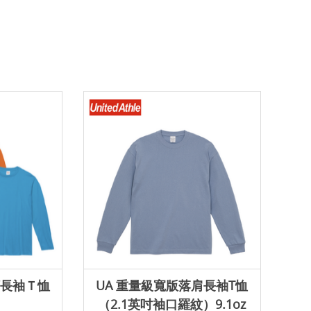
圓領長袖Ｔ恤
UA 重量級寬版落肩長袖T恤
（2.1英吋袖口羅紋）9.1oz