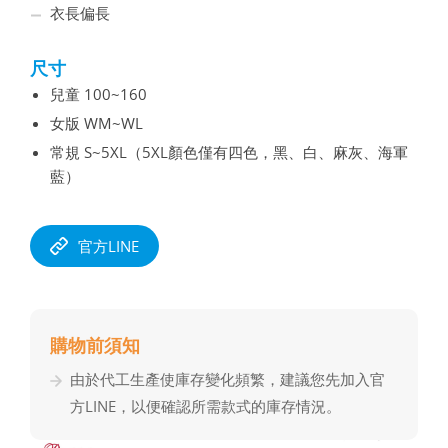
衣長偏長
尺寸
兒童 100~160
女版 WM~WL
常規 S~5XL（5XL顏色僅有四色，黑、白、麻灰、海軍
藍）
官方LINE
購物前須知
由於代⼯⽣產使庫存變化頻繁，建議您先加入官
⽅LINE，以便確認所需款式的庫存情況。