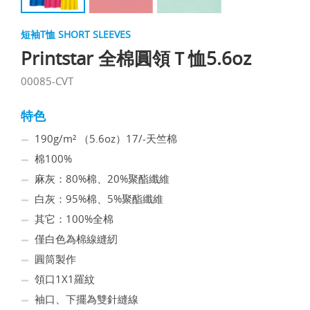
短袖T恤 SHORT SLEEVES
Printstar 全棉圓領Ｔ恤5.6oz
00085-CVT
特色
190g/m² （5.6oz）17/-天竺棉
棉100%
麻灰：80%棉、20%聚酯纖維
白灰：95%棉、5%聚酯纖維
其它：100%全棉
僅白色為棉線縫紉
圓筒製作
領口1X1羅紋
袖口、下擺為雙針縫線