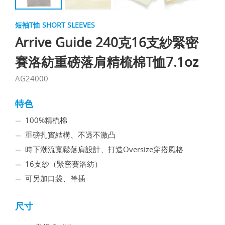
短袖T恤 SHORT SLEEVES
Arrive Guide 240克16支紗緊密
賽洛紡重磅落肩精梳棉T恤7.1oz
AG24000
特色
100%精梳棉
重磅扎實結構、不透不激凸
時下潮流寬鬆落肩設計、打造Oversize穿搭風格
16支紗（緊密賽洛紡）
可另加口袋、筆插
尺寸