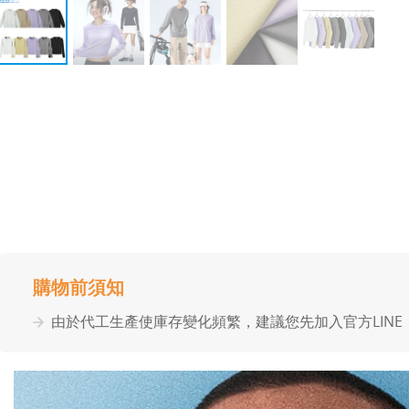
購物前須知
由於代⼯⽣產使庫存變化頻繁，建議您先加入官⽅LIN