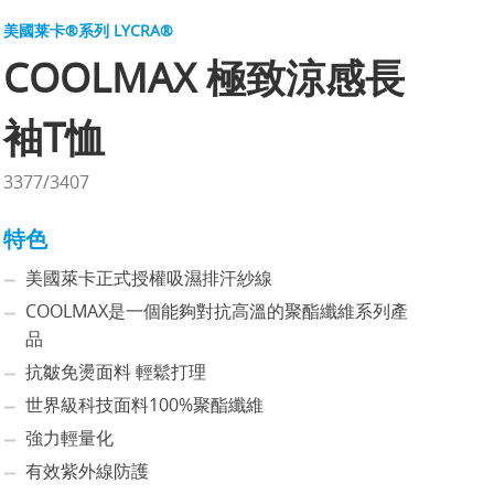
美國莱卡®系列 LYCRA®
COOLMAX 極致涼感長
袖T恤
3377/3407
特色
美國萊卡正式授權吸濕排汗紗線
COOLMAX是一個能夠對抗高溫的聚酯纖維系列產
品
抗皺免燙面料 輕鬆打理
世界級科技面料100%聚酯纖維
強力輕量化
有效紫外線防護