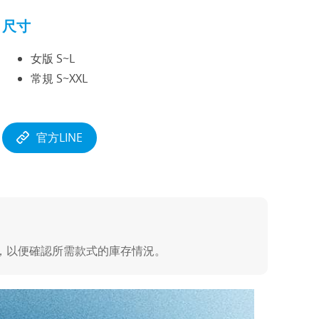
尺寸
女版 S~L
常規 S~XXL
官方LINE
E，以便確認所需款式的庫存情況。