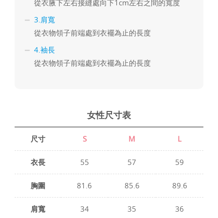
從衣腋下左右接縫處向下1cm左右之間的寬度
3.肩寬
從衣物領子前端處到衣襬為止的長度
4.袖長
從衣物領子前端處到衣襬為止的長度
女性尺寸表
尺寸
S
M
L
衣長
55
57
59
胸圍
81.6
85.6
89.6
肩寬
34
35
36