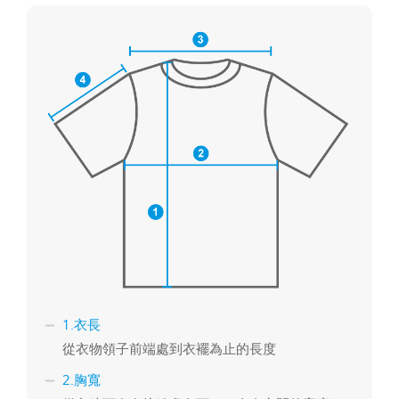
1.衣長
從衣物領子前端處到衣襬為止的長度
2.胸寬