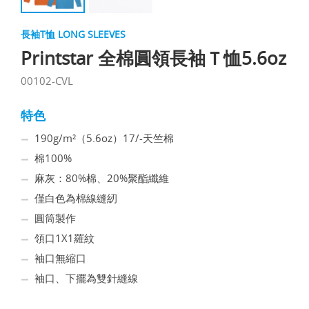
長袖T恤 LONG SLEEVES
Printstar 全棉圓領長袖Ｔ恤5.6oz
00102-CVL
特色
190g/m²（5.6oz）17/-天竺棉
棉100%
麻灰：80%棉、20%聚酯纖維
僅白色為棉線縫紉
圓筒製作
領口1X1羅紋
袖口無縮口
袖口、下擺為雙針縫線