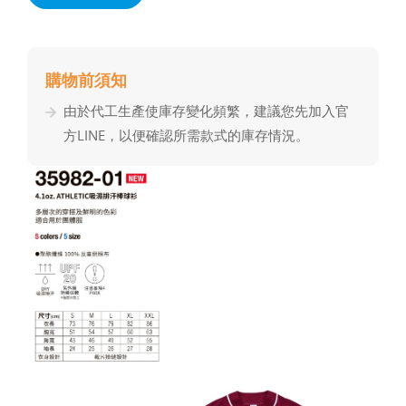
購物前須知
由於代⼯⽣產使庫存變化頻繁，建議您先加入官
⽅LINE，以便確認所需款式的庫存情況。