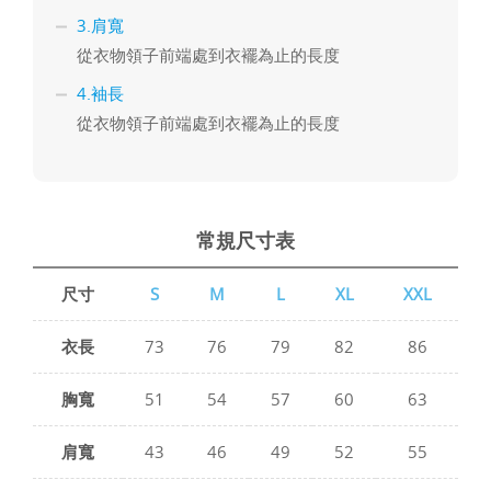
3.肩寬
從衣物領子前端處到衣襬為止的長度
4.袖長
從衣物領子前端處到衣襬為止的長度
常規尺寸表
尺寸
S
M
L
XL
XXL
衣長
73
76
79
82
86
胸寬
51
54
57
60
63
肩寬
43
46
49
52
55