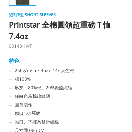
短袖T恤 SHORT SLEEVES
Printstar 全棉圓領超重磅Ｔ恤
7.4oz
00148-HVT
特色
250g/m²（7.4oz）14/-天竺棉
棉100%
麻灰：80%棉、20%聚酯纖維
僅白色為棉線縫紉
圓筒製作
領口1X1羅紋
袖口、下擺為雙針縫線
尺寸同 085-CVT