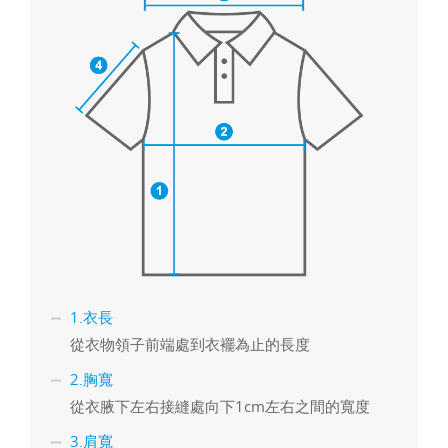
1.衣長
從衣物領子前端處到衣襬為止的長度
2.胸寬
從衣腋下左右接縫處向下1cm左右之間的寬度
3.肩寬