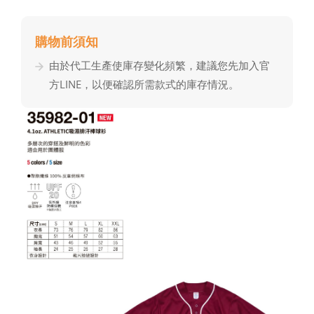
購物前須知
由於代⼯⽣產使庫存變化頻繁，建議您先加入官
⽅LINE，以便確認所需款式的庫存情況。