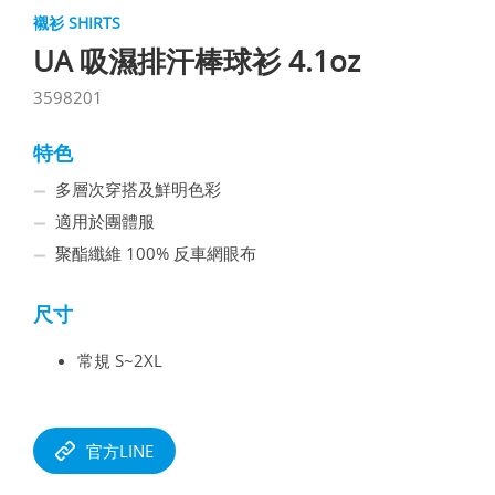
襯衫 SHIRTS
UA 吸濕排汗棒球衫 4.1oz
3598201
特色
多層次穿搭及鮮明色彩
適用於團體服
聚酯纖維 100% 反車網眼布
尺寸
常規 S~2XL
官方LINE