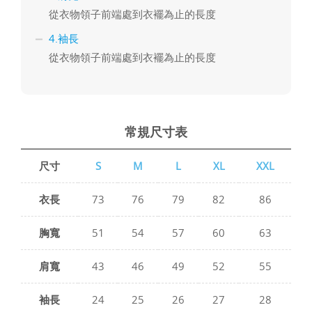
從衣物領子前端處到衣襬為止的長度
4.袖長
從衣物領子前端處到衣襬為止的長度
常規尺寸表
尺寸
S
M
L
XL
XXL
衣長
73
76
79
82
86
胸寬
51
54
57
60
63
肩寬
43
46
49
52
55
袖長
24
25
26
27
28