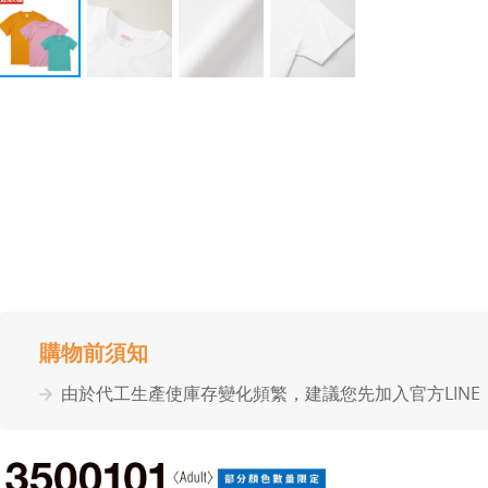
購物前須知
由於代⼯⽣產使庫存變化頻繁，建議您先加入官⽅LIN