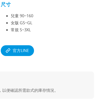
尺寸
兒童 90~160
女版 GS~GL
常規 S~3XL
官方LINE
E，以便確認所需款式的庫存情況。