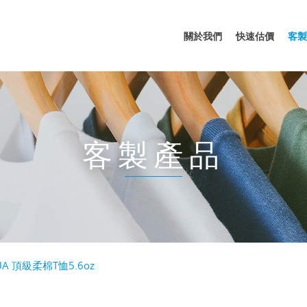
關於我們
快速估價
客製
客製產品
UA 頂級柔棉T恤5.6oz