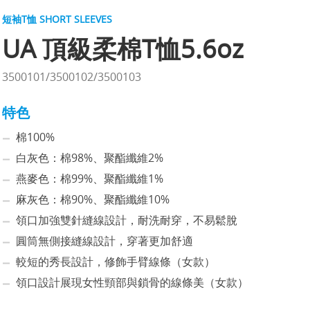
短袖T恤 SHORT SLEEVES
UA 頂級柔棉T恤5.6oz
3500101/3500102/3500103
特色
棉100%
白灰色：棉98%、聚酯纖維2%
燕麥色：棉99%、聚酯纖維1%
麻灰色：棉90%、聚酯纖維10%
領口加強雙針縫線設計，耐洗耐穿，不易鬆脫
圓筒無側接縫線設計，穿著更加舒適
較短的秀長設計，修飾手臂線條（女款）
領口設計展現女性頸部與鎖骨的線條美（女款）