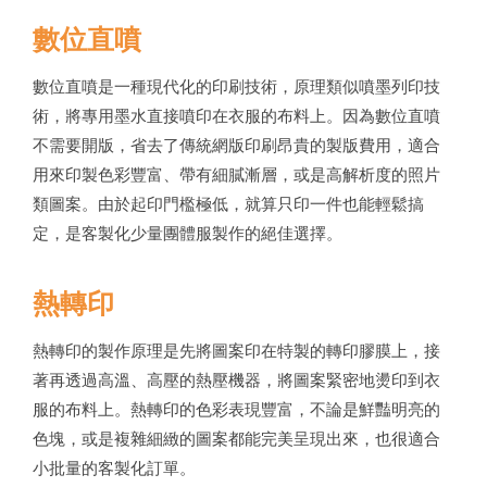
數位直噴
數位直噴是一種現代化的印刷技術，原理類似噴墨列印技
術，將專用墨水直接噴印在衣服的布料上。因為數位直噴
不需要開版，省去了傳統網版印刷昂貴的製版費用，適合
用來印製色彩豐富、帶有細膩漸層，或是高解析度的照片
類圖案。由於起印門檻極低，就算只印一件也能輕鬆搞
定，是客製化少量團體服製作的絕佳選擇。
熱轉印
熱轉印的製作原理是先將圖案印在特製的轉印膠膜上，接
著再透過高溫、高壓的熱壓機器，將圖案緊密地燙印到衣
服的布料上。熱轉印的色彩表現豐富，不論是鮮豔明亮的
色塊，或是複雜細緻的圖案都能完美呈現出來，也很適合
小批量的客製化訂單。