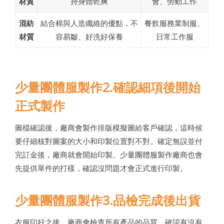
材質
持身體乾爽
會、勞動工作
混紡
結合棉與人造纖維的優點，不
餐飲服務業制服、
材質
容易皺、好洗好保養
日常工作服
少量團體服製作2.確認細項後開始
正式製作
圖檔確認後，廠商會製作排版模擬圖給客戶確認，這時候
要仔細核對圖案的大小和印製位置對不對。確定無誤並付
完訂金後，廠商就會開始印製。少量團體服製作廠商也會
先提供單件的打樣，確認沒問題才會正式進行印製。
少量團體服製作3.品檢完成後出貨
衣服印好之後，廠商會檢查所有產品的品質，確認有沒有