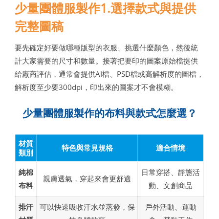
少量團體服製作1.選擇款式與提供
完整圖稿
要先確定好要做哪種版型的衣服、挑選什麼顏色，然後統
計大家需要的尺寸和數量。接著把要印的圖案原始檔提供
給廠商評估，通常會提供AI檔、PSD檔或高解析度的圖檔，
解析度至少要300dpi，印出來的圖案才不會模糊。
少量團體服製作的布料與款式怎麼選？
材質
特色與常見規格
適合情境
類別
純棉
日常穿搭、靜態活
親膚透氣，穿起來會更舒適
布料
動、文創商品
排汗
可以快速吸收汗水並蒸發，保
戶外活動、運動