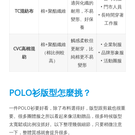
適與化纖的
• 門市人員
TC混紡布
棉+聚酯纖維
耐用，不易
• 長時間穿著
變形、好保
工作服
養
觸感柔軟但
棉+聚酯纖維
• 企業制服
CVC高棉混
更耐穿，比
（棉比例較
• 品牌形象服
紡
純棉更不易
高）
• 活動團服
變形
POLO衫版型怎麼挑？
一件POLO衫要好看，除了布料選得好，版型跟剪裁也很重
要。很多團體服之所以看起來像活動贈品，很多時候版型
太寬鬆或比例沒抓好。以下整理幾個細節，只要稍微注意
一下，整體質感就會提升很多。