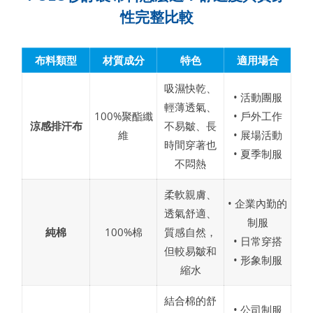
性完整比較
布料類型
材質成分
特色
適用場合
吸濕快乾、
• 活動團服
輕薄透氣、
100%聚酯纖
• 戶外工作
涼感排汗布
不易皺、長
維
• 展場活動
時間穿著也
• 夏季制服
不悶熱
柔軟親膚、
• 企業內勤的
透氣舒適、
制服
純棉
100%棉
質感自然，
• 日常穿搭
但較易皺和
• 形象制服
縮水
結合棉的舒
• 公司制服