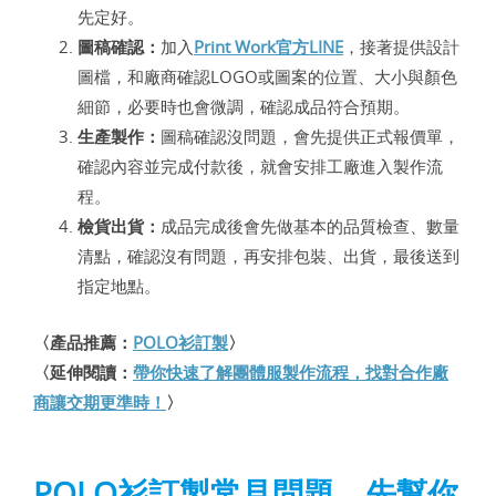
先定好。
圖稿確認：
加入
Print Work官方LINE
，接著提供設計
圖檔，和廠商確認LOGO或圖案的位置、大小與顏色
細節，必要時也會微調，確認成品符合預期。
生產製作：
圖稿確認沒問題，會先提供正式報價單，
確認內容並完成付款後，就會安排工廠進入製作流
程。
檢貨出貨：
成品完成後會先做基本的品質檢查、數量
清點，確認沒有問題，再安排包裝、出貨，最後送到
指定地點。
〈產品推薦：
POLO衫訂製
〉
〈延伸閱讀：
帶你快速了解團體服製作流程，找對合作廠
商讓交期更準時！
〉
POLO衫訂製常見問題，先幫你