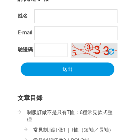
姓名
E-mail
驗證碼
送出
文章目錄
制服訂做不是只有T恤：6種常見款式整
理
常見制服訂做1｜T恤（短袖／長袖）