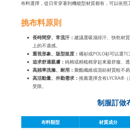
布料選擇，從日常穿著到機能型材質都有，可以依照
挑布料原則
長時間穿、常流汗：
建議選吸濕排汗、快乾材質
上的不適感。
重視形象、版型挺度：
襯衫或POLO衫可以選
追求舒適親膚：
純棉或精梳棉穿起來最舒服、透
高頻率洗滌、耐用：
聚酯纖維或混紡材質較不易
高活動量、外勤需求：
推薦選擇含有LYCRA
受限。
制服訂做
布料類型
材質成分