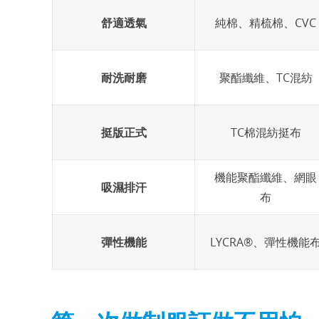
舒適透氣
純棉、精梳棉、CVC
耐洗耐磨
聚酯纖維、TC混紡
挺版正式
TC棉混紡挺布
機能聚酯纖維、網眼
吸濕排汗
布
彈性機能
LYCRA®、彈性機能