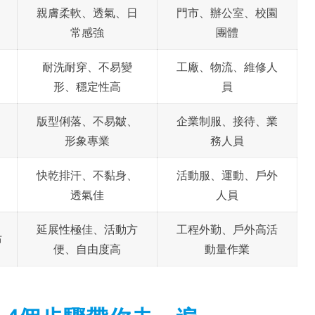
親膚柔軟、透氣、日
門市、辦公室、校園
常感強
團體
耐洗耐穿、不易變
工廠、物流、維修人
形、穩定性高
員
版型俐落、不易皺、
企業制服、接待、業
形象專業
務人員
快乾排汗、不黏身、
活動服、運動、戶外
透氣佳
人員
延展性極佳、活動方
工程外勤、戶外高活
布
便、自由度高
動量作業