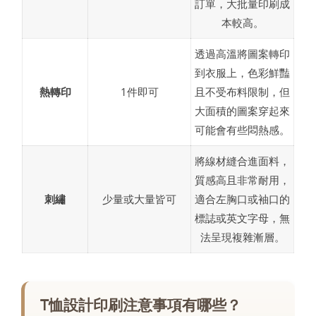
訂單，大批量印刷成
本較高。
透過高溫將圖案轉印
到衣服上，色彩鮮豔
熱轉印
1件即可
且不受布料限制，但
大面積的圖案穿起來
可能會有些悶熱感。
將線材縫合進面料，
質感高且非常耐用，
刺繡
少量或大量皆可
適合左胸口或袖口的
標誌或英文字母，無
法呈現複雜漸層。
T恤設計印刷注意事項有哪些？