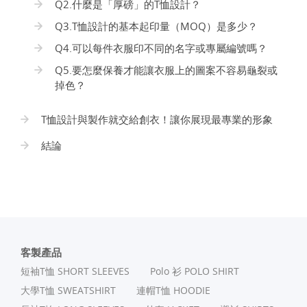
Q2.什麼是「厚磅」的T恤設計？
Q3.T恤設計的基本起印量（MOQ）是多少？
Q4.可以每件衣服印不同的名字或專屬編號嗎？
Q5.要怎麼保養才能讓衣服上的圖案不容易龜裂或
掉色？
T恤設計與製作就交給創衣！讓你展現最專業的形象
結論
客製產品
短袖T恤 SHORT SLEEVES
Polo 衫 POLO SHIRT
⼤學T恤 SWEATSHIRT
連帽T恤 HOODIE