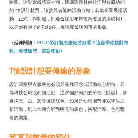
路跑、運動會或體育社團，建議選擇具備排汗與透氣功能
的T恤設計材質，讓參與者能夠活動自如；若為企業展場活
動、正式工作制服，則適合採用布料較為硬挺的厚磅棉T，
或是附有領子的Polo衫，展現專業與俐落的形象。
〈延伸閱讀：
POLO衫訂製怎麼做才好看？這篇帶你挑對布
料、看懂版型、選對印刷
〉
T恤設計想要傳達的形象
設計圖案與衣服底色必須與品牌理念或活動核心相符，若
為科技公司或商務活動，通常偏好簡約的單色T恤設計，會
選擇黑、白、灰等沉穩底色；如果是幼稚園營隊或學生迎
新活動，則非常適合鮮豔明亮的底色，搭配活潑、色彩豐
富的圖案。
預算與數量的預估