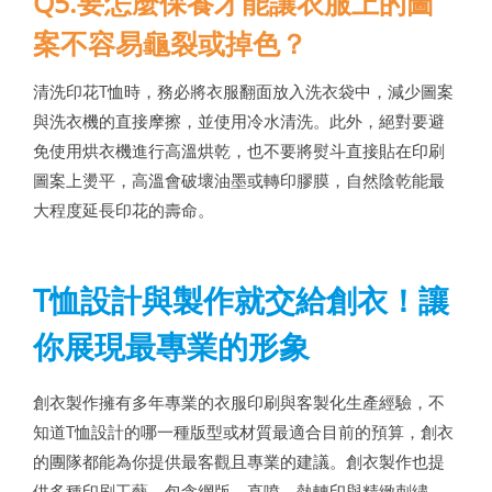
Q5.要怎麼保養才能讓衣服上的圖
案不容易龜裂或掉色？
清洗印花T恤時，務必將衣服翻面放入洗衣袋中，減少圖案
與洗衣機的直接摩擦，並使用冷水清洗。此外，絕對要避
免使用烘衣機進行高溫烘乾，也不要將熨斗直接貼在印刷
圖案上燙平，高溫會破壞油墨或轉印膠膜，自然陰乾能最
大程度延長印花的壽命。
T恤設計與製作就交給創衣！讓
你展現最專業的形象
創衣製作擁有多年專業的衣服印刷與客製化生產經驗，不
知道T恤設計的哪一種版型或材質最適合目前的預算，創衣
的團隊都能為你提供最客觀且專業的建議。創衣製作也提
供多種印刷工藝，包含網版、直噴、熱轉印與精緻刺繡